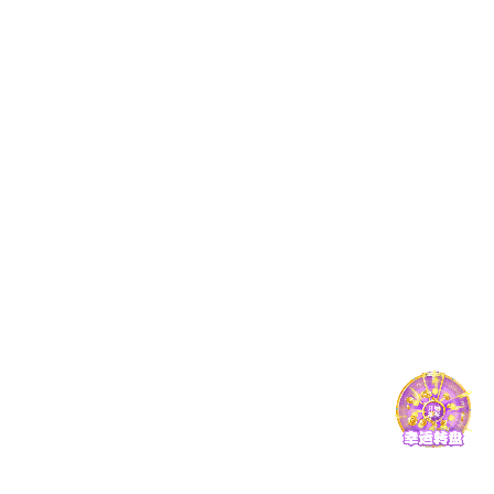
重要原因。在转会市场上投入资金，却未能及时看到
效果，让管理层和球迷感到沮丧。一些年轻球员虽然
潜力巨大，但由于缺乏经验，在高强度的比赛中难以
承担重任。这种情况下，老将们需要更加发挥领导作
用，但他们自身状态也未必稳定。
最后，由于伤病等不可预见因素干扰，原本计划中的
首发阵容屡屡受到影响。这使得教练不得不频繁进行
人员调整，从而导致磨合不足、配合生疏。这一系列
阵容上的问题直接反映到了比赛结果上，使得津门虎
倍感压力。
3、战术调整
面对当前困境，教练组需要针对性的进行战术调整。
然而，从目前情况来看，他们似乎并没有找到有效的