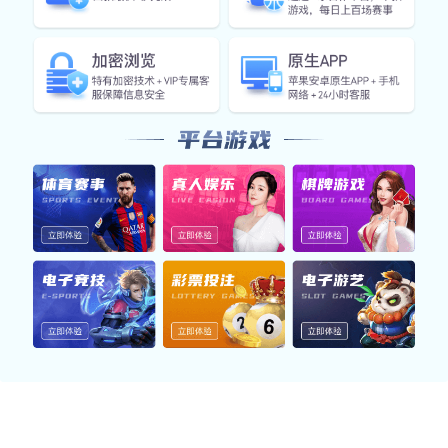
随着曹永竞的回归，球队整体实力得到提升，对手自
然也要更加重视这一点。在接下来的联赛中，如何有
效利用曹永竞，将是教练组的重要任务之一。
2、何宇鹏与杨立瑜现身训练
何宇鹏和杨立瑜近期频繁出现在训练场上，他们积极
参与各项训练项目，以求提高自身素质和团队配合能
力。两位年轻球员展现出了极大的热情和拼搏精神，
这无疑增强了球队士气。
针对即将到来的赛事，何宇鹏专注于提升个人技术，
包括传球准确度和突破能力，而杨立瑜则在体能与速
度上进行了强化。两人都明确表示，希望能够通过努
力为球队争取更好的成绩，为自己的职业生涯打下坚