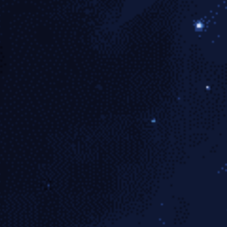
同时，加盟如此知名
有了这样的平台，他
4、未来目
对于未来的发展目标
望能够赢得各种荣誉
会，因此他会全力以
与此同时，他也希望
时，就能创造出更大
最后，对于个人来说
成了他奋斗前行的重
总结：