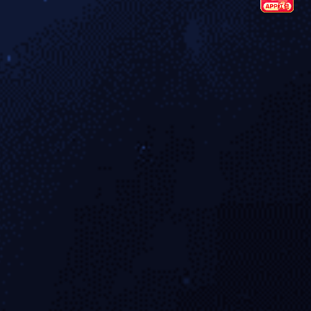
求。从童年的梦想，到
定不移的人生态度。同
.
值，同时为巴萨带来更
煌篇章！
下一篇：
追梦评论联盟判罚奥萨尔被绊倒不