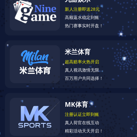
费尔明坚
费尔明的加盟巴萨不
的球员，费尔明在接
的期许，让人们看到
尔明对巴萨的执着，