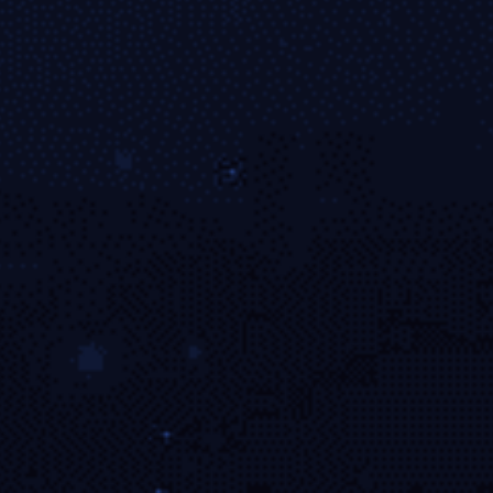
状
App下载
关于我们
隐私政策
服务协议
网站地图
合作 / 推荐平台