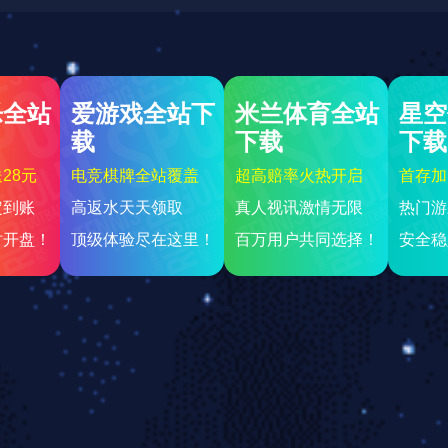
现了费尔明作为一名足球运动员的决心，也反映了他作为一个人
想成真
成为巴萨球员的梦想。在他的记忆中，小时候每当看到巴萨在赛
自禁地为之欢呼。这种对足球和俱乐部深厚感情，使得他在成长
。
费尔明也从未放弃过这个梦想。无论是在学校还是训练场上，他
他相信，只要努力，就一定能实现自己的愿望，这种信念一直支
的新起点上，费尔明回顾过去，无比感慨。他终于能够穿上那件
豪，同时也更加坚定了他在巴萨书写新传奇的决心。
乐部文化
为了个人荣誉，更因为他深刻认同这家俱乐部所代表的文化与价