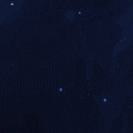
延伸阅读
1.
半场战报葡萄牙与墨西哥互交白卷拉莫斯中
2026-05-30
2.
绝平遗憾胜利失冠希望C罗替补席上无奈神
2026-06-23
3.
乔治重返季后赛次轮五年后再展雄风曾带队
2026-06-15
4.
意大利体育部长表示瓜迪奥拉执教国家队有
2026-07-03
5.
德泽尔比呼吁意大利足球变革称葡萄牙为世
2026-07-18