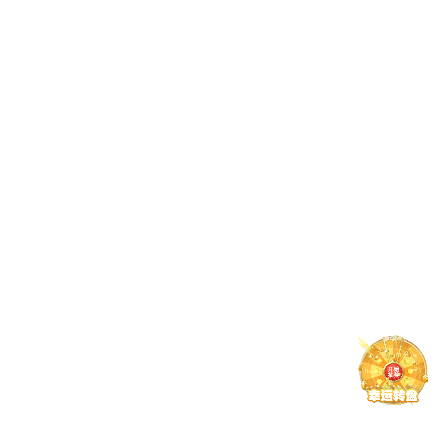
且抓下13个篮板，其全面的数据展现了他作为内线核
心的重要性。他不仅具备稳定的得分能力，还能通过
出色的位置感抢夺篮板，为球队创造二次进攻机会。
与此同时，贾保成同样是不可忽视的一位关键球员。
本场他贡献21分和10个篮板，不仅为球队提供了可靠
的火力支持，还通过多次助攻帮助队友得分。在关键
时刻，他能够稳住局势，以果敢而果断的投篮选择成
为全场焦点之一。这种精神状态以及勇于承担责任的
态度，都让他的表现更加令人钦佩。
此外，两位球员之间也形成了一种良好的化学反应，
他们互相理解、互相配合，使得整个进攻体系更加流
畅。正是由于他们两人的突出表现，使得西安交通大
学能够在激烈竞争中占据上风，为最终胜利奠定基