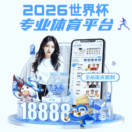
立即注册
欧宝app下载官网
带您畅享全
球体育盛事
专业平台，数据精准，
高清直播
覆盖热门体育项
目。
聚焦足球、篮球、电竞等赛事，
每日内容实时更
新
。
极速访问
下载APP