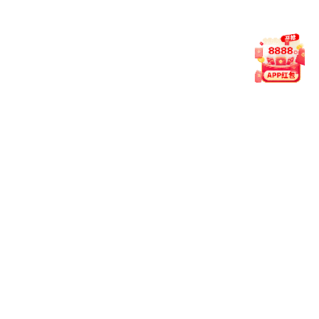
新故事、新希望，这会激发现有粉丝群体对球队未来
表现的新期待。同时，新人所带来的激情和活力，也
将促进团队内部凝聚力及外部支持者之间情感连接。
相对而言，雷霆则通过不断更新阵容来展现其敢于冒
险和追求卓越的精神。这种勇气往往能够吸引更多年
轻观众参与其中，让他们感觉自己也是这个过程的一
部分。此外，当看到新秀逐渐成长为明星时，老一辈
球迷也会感受到满足感，加深他们对球队忠诚度。
因此，无论是增添新鲜血液还是传承传统文化，此次
交流都为两队培养更强大、更团结、更富有活力的粉
丝基础提供了条件，使得双方在文化层面上亦达成共
识，共同迈向新的高度。
总结：