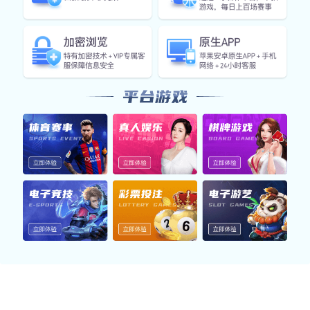
突，而是形成了一种互补关系。
综上所述，这次交易不仅反映出两个球队各自清晰的
发展思路，同时也为各自未来的发展奠定了基础。双
方都能在各自擅长的领域中实现更好的资源配置，实
现合作共赢。
2、球员发展前景
其次，在球员发展方面，此次交易也具有深远意义。
对于独行侠而言，新加入的年轻球员有着巨大的成长
潜力，他们将在教练团队的指导下迅速提升自己的能
力，为球队提供更多战术选择。这样的年轻化策略能
够帮助独行侠保持长期竞争力，并且与核心球员形成
良好的化学反应。