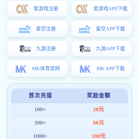
独行侠与雷霆交易选秀权实现
资源整合与双赢局面
2026-07-08 18:59
0 次阅读
首页
/
体育看点
在近年来的NBA交易中，独行侠与雷霆之间的选秀权
交易引起了广泛关注。这一交易不仅展示了双方球队
管理层的智慧与远见，更在资源整合方面实现了双赢
效果。独行侠通过获得更具潜力的年轻球员，进一步
增强了球队的竞争力，而雷霆则借此机会积累更多的
选秀权，为未来的发展打下基础。这篇文章将从四个
方面深入分析独行侠与雷霆交易选秀权所带来的积极
影响，包括球队战略布局、球员发展前景、市场价值