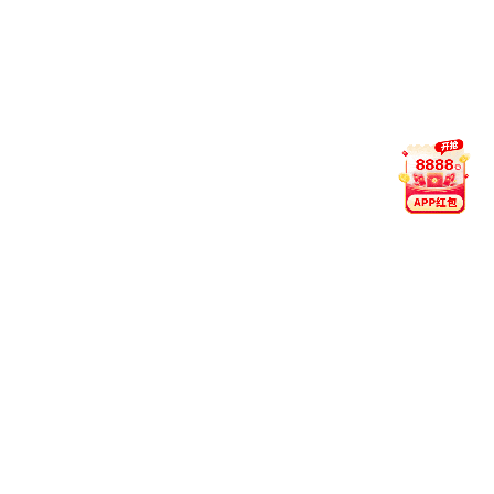
4、体育部长表态的重要意义
体育部长主动提及瓜迪奥拉执教国家队一事，无疑传
达出政府层面对改善现状高度重视的信息。这显示出
对于即将到来的赛事准备工作的积极态度，同时也是
对各方期待的一种回应。在这种情况下，各界人士都
开始关注如何利用这一机会重新塑造国家队形象。
另外，通过这种表态，也可以吸引更多优秀人才参与
到国家队建设中来，不仅限于教练层面，更包括助理
教练以及技术团队等各个环节。从长远来看，这将促
成一个良性的循环，使得意大利足球逐步走向复兴之
路。
最后，这一表态有助于提升公众信心，让广大球迷看