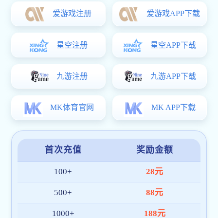
意大利体育部长表示瓜迪奥拉
执教国家队有可能性需重振士
气
2026-07-03 20:12
46 次阅读
首页
/
体育看点
近期，意大利体育部长在一次公开采访中表示，著名
教练瓜迪奥拉执教意大利国家足球队的可能性值得关
注。这一言论引发了广泛讨论，尤其是在意大利足球
近年来表现不佳、士气低落的背景下。本文将从四个
方面详细探讨这一话题，包括瓜迪奥拉的执教风格对
意大利国家队的潜在影响、他在国际舞台上的成功经
验、当前意大利足球面临的挑战，以及体育部长这一