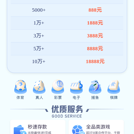
表态对未来发展的意义。希望通过深入分析，能够为
读者提供一个全面的视角，让大家更好地理解这一事
件及其可能带来的变化。
1、瓜迪奥拉的执教风格
瓜迪奥拉以其独特而高效的执教风格闻名于世。他强
调控球和团队配合，这种战术理念与意大利传统防守
反击战术形成鲜明对比。在他的管理下，球队不仅注
重个人技术，更加重视整体战术体系的构建。这对于
目前需要重振士气和提升竞技水平的意大利国家队而
言，无疑是一次全新的尝试。
此外，瓜迪奥拉注重每位球员在场上的位置感和意
识，使得整个团队能够形成默契配合。这种训练方法
可以帮助年轻球员迅速成长，并提升老将们的状态。